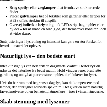
Brug
spotlys
eller
væglamper
til at fremhæve strukturerede
flader.
Placer
gulvlamper
tæt på tekstiler som gardiner eller tæpper for
at få stoffets struktur til at spille.
Overvej
indirekte belysning
– fx LED-strips bag møbler eller
hylder – for at skabe en blød glød, der fremhæver konturer uden
at virke skarp.
Små justeringer i lysretning og intensitet kan gøre en stor forskel for,
hvordan materialer opleves.
Naturligt lys – den bedste start
Intet kunstigt lys kan helt erstatte dagslysets kvalitet. Derfor bør du
udnytte det naturlige lys bedst muligt. Hold vinduer rene, brug lette
gardiner, og undgå at placere store møbler, der blokerer for lyset.
Hvis du har rum med begrænset dagslys, kan du kompensere med
lamper, der efterligner sollysets spektrum. Det giver en mere naturlig
farvegengivelse og en behagelig atmosfære – især i vintermånederne.
Skab stemning med lyszoner