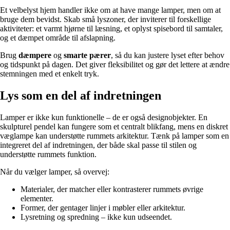
Et velbelyst hjem handler ikke om at have mange lamper, men om at
bruge dem bevidst. Skab små lyszoner, der inviterer til forskellige
aktiviteter: et varmt hjørne til læsning, et oplyst spisebord til samtaler,
og et dæmpet område til afslapning.
Brug
dæmpere
og
smarte pærer
, så du kan justere lyset efter behov
og tidspunkt på dagen. Det giver fleksibilitet og gør det lettere at ændre
stemningen med et enkelt tryk.
Lys som en del af indretningen
Lamper er ikke kun funktionelle – de er også designobjekter. En
skulpturel pendel kan fungere som et centralt blikfang, mens en diskret
væglampe kan understøtte rummets arkitektur. Tænk på lamper som en
integreret del af indretningen, der både skal passe til stilen og
understøtte rummets funktion.
Når du vælger lamper, så overvej:
Materialer, der matcher eller kontrasterer rummets øvrige
elementer.
Former, der gentager linjer i møbler eller arkitektur.
Lysretning og spredning – ikke kun udseendet.