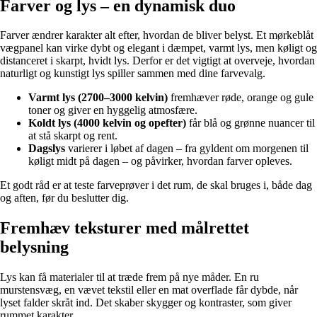
Farver og lys – en dynamisk duo
Farver ændrer karakter alt efter, hvordan de bliver belyst. Et mørkeblåt
vægpanel kan virke dybt og elegant i dæmpet, varmt lys, men køligt og
distanceret i skarpt, hvidt lys. Derfor er det vigtigt at overveje, hvordan
naturligt og kunstigt lys spiller sammen med dine farvevalg.
Varmt lys (2700–3000 kelvin)
fremhæver røde, orange og gule
toner og giver en hyggelig atmosfære.
Koldt lys (4000 kelvin og opefter)
får blå og grønne nuancer til
at stå skarpt og rent.
Dagslys
varierer i løbet af dagen – fra gyldent om morgenen til
køligt midt på dagen – og påvirker, hvordan farver opleves.
Et godt råd er at teste farveprøver i det rum, de skal bruges i, både dag
og aften, før du beslutter dig.
Fremhæv teksturer med målrettet
belysning
Lys kan få materialer til at træde frem på nye måder. En ru
murstensvæg, en vævet tekstil eller en mat overflade får dybde, når
lyset falder skråt ind. Det skaber skygger og kontraster, som giver
rummet karakter.