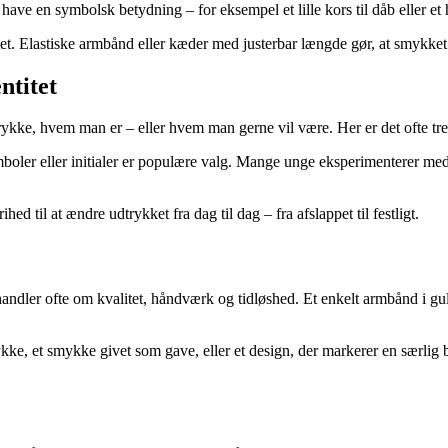
ve en symbolsk betydning – for eksempel et lille kors til dåb eller et 
litet. Elastiske armbånd eller kæder med justerbar længde gør, at smykk
ntitet
trykke, hvem man er – eller hvem man gerne vil være. Her er det ofte tre
mboler eller initialer er populære valg. Mange unge eksperimenterer med
d til at ændre udtrykket fra dag til dag – fra afslappet til festligt.
ler ofte om kvalitet, håndværk og tidløshed. Et enkelt armbånd i guld e
e, et smykke givet som gave, eller et design, der markerer en særlig b