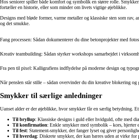
Hos seniorer spiller både komfort og symbolik en større rolle. Smykkern
fortæller en historie, eller som minder om livets vigtige øjeblikke.
Designs med bløde former, varme metaller og klassiske sten som rav, am
og det smukke.
Fang processen: Sådan dokumenterer du dine betonprojekter med fotos
Kreativ teambuilding: Sådan styrker workshops samarbejdet i virksom
Fra pen til pixel: Kalligrafiens indflydelse på moderne design og typogr
Når penslen står stille – sådan overvinder du din kreative blokering o
Smykker til særlige anledninger
Uanset alder er der øjeblikke, hvor smykker får en særlig betydning. Et
Til bryllup
: Klassiske designs i guld eller hvidguld, ofte med dia
Til konfirmation
: Enkle smykker med symbolik – kors, hjerter ell
Til fest
: Statement-smykker, der fanger lyset og giver personlighed 
Til hverdag
: Diskrete smykker, der kan bæres uden at virke for