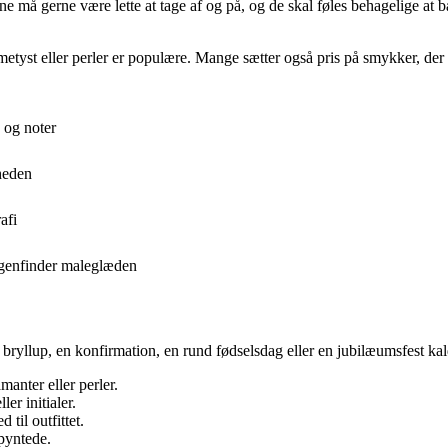
e må gerne være lette at tage af og på, og de skal føles behagelige at 
etyst eller perler er populære. Mange sætter også pris på smykker, der 
 og noter
heden
afi
g genfinder maleglæden
 bryllup, en konfirmation, en rund fødselsdag eller en jubilæumsfest kal
manter eller perler.
er initialer.
til outfittet.
 pyntede.