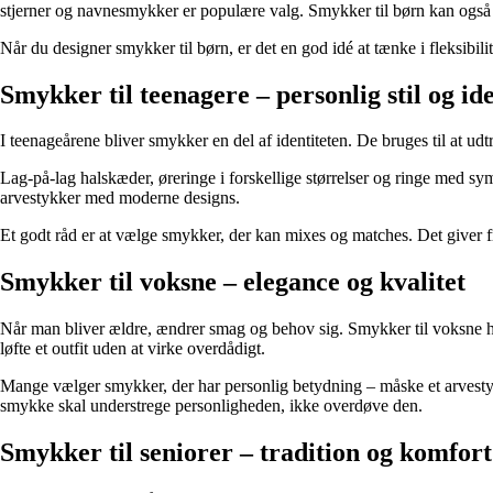
stjerner og navnesmykker er populære valg. Smykker til børn kan også ha
Når du designer smykker til børn, er det en god idé at tænke i fleksibi
Smykker til teenagere – personlig stil og ide
I teenageårene bliver smykker en del af identiteten. De bruges til at ud
Lag-på-lag halskæder, øreringe i forskellige størrelser og ringe med sy
arvestykker med moderne designs.
Et godt råd er at vælge smykker, der kan mixes og matches. Det giver frihe
Smykker til voksne – elegance og kvalitet
Når man bliver ældre, ændrer smag og behov sig. Smykker til voksne hand
løfte et outfit uden at virke overdådigt.
Mange vælger smykker, der har personlig betydning – måske et arvestykk
smykke skal understrege personligheden, ikke overdøve den.
Smykker til seniorer – tradition og komfort