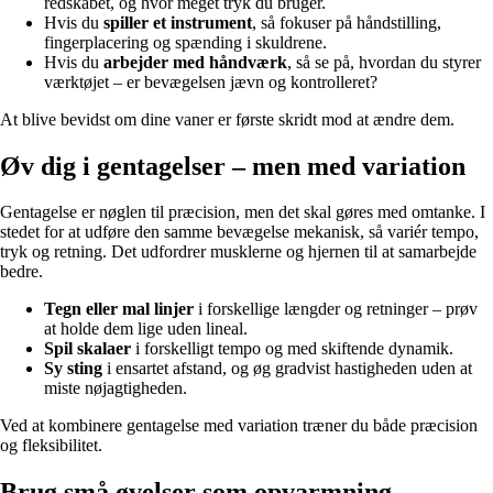
redskabet, og hvor meget tryk du bruger.
Hvis du
spiller et instrument
, så fokuser på håndstilling,
fingerplacering og spænding i skuldrene.
Hvis du
arbejder med håndværk
, så se på, hvordan du styrer
værktøjet – er bevægelsen jævn og kontrolleret?
At blive bevidst om dine vaner er første skridt mod at ændre dem.
Øv dig i gentagelser – men med variation
Gentagelse er nøglen til præcision, men det skal gøres med omtanke. I
stedet for at udføre den samme bevægelse mekanisk, så variér tempo,
tryk og retning. Det udfordrer musklerne og hjernen til at samarbejde
bedre.
Tegn eller mal linjer
i forskellige længder og retninger – prøv
at holde dem lige uden lineal.
Spil skalaer
i forskelligt tempo og med skiftende dynamik.
Sy sting
i ensartet afstand, og øg gradvist hastigheden uden at
miste nøjagtigheden.
Ved at kombinere gentagelse med variation træner du både præcision
og fleksibilitet.
Brug små øvelser som opvarmning