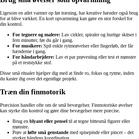
Ligesom en atlet varmer op før træning, har kreative hænder også brug
for at blive vækket. En kort opvarmning kan gøre en stor forskel for
din kontrol.
For tegnere og malere:
Lav cirkler, spiraler og hurtige skitser i
fem minutter, før du går i gang.
For musikere:
Spil enkle rytmeøvelser eller fingerløb, der får
hænderne i gang.
For håndarbejdere:
Lav et par prøvesting eller test et mønster
på et reststykke stof.
Disse små ritualer hjælper dig med at finde ro, fokus og rytme, inden
du kaster dig over det egentlige projekt.
Træn din finmotorik
Præcision handler ofte om de små bevægelser. Finmotoriske øvelser
kan styrke din kontrol og gøre dine bevægelser mere præcise.
Brug en
blyant eller pensel
til at tegne bittesmå figurer eller
mønstre.
Prøv at
løfte små genstande
med spisepinde eller pincet – det
styrker håndens koordination.