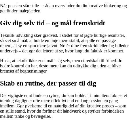
Når penslen står stille – sådan overvinder du din kreative blokering og
genfinder maleglæden
Giv dig selv tid – og mål fremskridt
Teknisk udvikling sker gradvist. I stedet for at jagte hurtige resultater,
så sæt små mål: at holde en linje mere stabil, at spille en passage
renere, at sy en søm mere jævnt. Notér dine fremskridt eller tag billeder
undervejs – det gør det lettere at se, hvor langt du faktisk er kommet.
Husk, at teknik ikke er et mål i sig selv, men et redskab til frihed. Jo
bedre kontrol du har, desto mere kan du udtrykke dig uden at blive
bremset af begrænsninger.
Skab en rutine, der passer til dig
Det vigtigste er at finde en rytme, du kan holde. Ti minutters fokuseret
træning dagligt er ofte mere effektivt end en lang session en gang
imellem. Gør øvelserne til en naturlig del af din kreative proces – som
en stille stund, hvor du forfiner dit håndværk og styrker forbindelsen
mellem tanke og bevægelse.